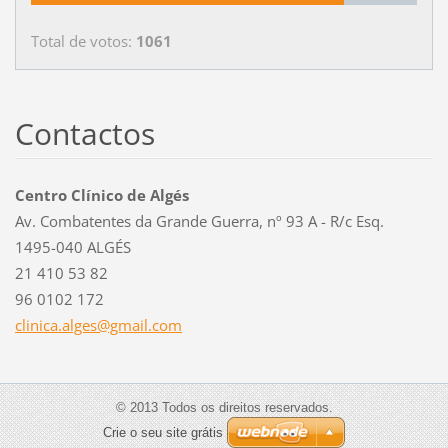
Total de votos:
1061
Contactos
Centro Clínico de Algés
Av. Combatentes da Grande Guerra, nº 93 A - R/c Esq.
1495-040 ALGÉS
21 410 53 82
96 0102 172
clinica.
alges@gm
ail.com
© 2013 Todos os direitos reservados.
Crie o seu site grátis